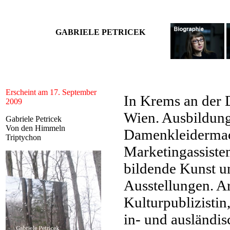
GABRIELE PETRICEK
Erscheint am 17. September
In Krems an der D
2009
Wien. Ausbildun
Gabriele Petricek
Von den Himmeln
Damenkleidermach
Triptychon
Marketingassisten
bildende Kunst un
Ausstellungen. Arb
Kulturpublizistin
in- und ausländis