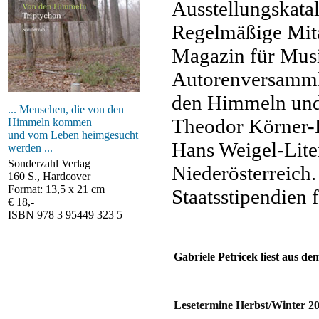
Ausstellungskatal
Regelmäßige Mitar
Magazin für Musi
Autorenversamml
den Himmeln und
... Menschen, die von den
Theodor Körner-F
Himmeln kommen
und vom Leben heimgesucht
Hans Weigel-Lite
werden ...
Sonderzahl Verlag
Niederösterreich
160 S., Hardcover
Format: 13,5 x 21 cm
Staatsstipendien f
€ 18,-
ISBN 978 3 95449 323 5
Gabriele Petricek liest aus 
Lesetermine Herbst/Winter 2